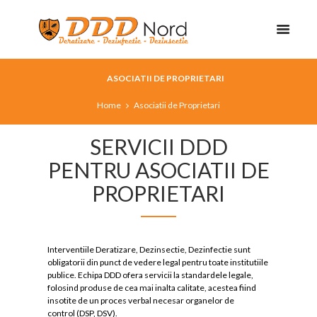
ASOCIATII DE PROPRIETARI
Home
Asociatii de Proprietari
SERVICII DDD
PENTRU ASOCIATII DE
PROPRIETARI
Interventiile Deratizare, Dezinsectie, Dezinfectie sunt
obligatorii din punct de vedere legal pentru toate institutiile
publice. Echipa DDD ofera servicii la standardele legale,
folosind produse de cea mai inalta calitate, acestea fiind
insotite de un proces verbal necesar organelor de
control (DSP, DSV).