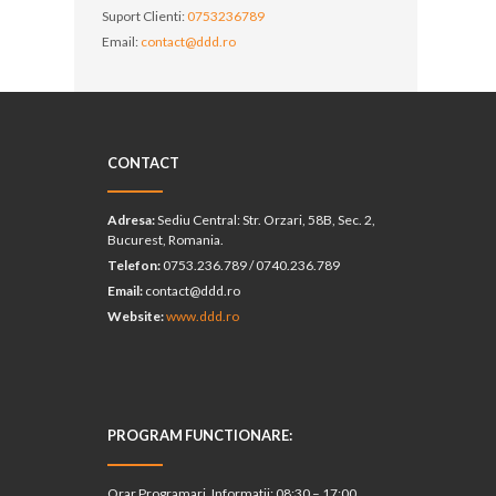
Suport Clienti:
0753236789
Email:
contact@ddd.ro
CONTACT
Adresa:
Sediu Central: Str. Orzari, 58B, Sec. 2,
Bucurest, Romania.
Telefon:
0753.236.789 / 0740.236.789
Email:
contact@ddd.ro
Website:
www.ddd.ro
PROGRAM FUNCTIONARE:
Orar Programari, Informatii: 08:30 – 17:00