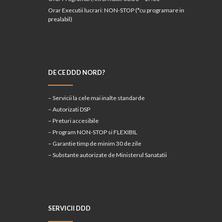
Orar Executii lucrari: NON-STOP (*cu programare in
prealabil)
DE CE DDD NORD?
– Servicii la cele mai inalte standarde
– Autorizati DSP
– Preturi accesibile
– Program NON-STOP si FLEXIBIL
– Garantie timp de minim 30 de zile
– Substante autorizate de Ministerul Sanatatii
SERVICII DDD