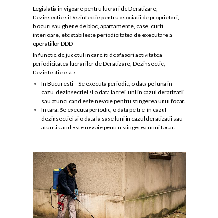
Legislatia in vigoare pentru lucrari de Deratizare,
Dezinsectie si Dezinfectie pentru asociatii de proprietari,
blocuri sau ghene de bloc, apartamente, case, curti
interioare, etc stabileste periodicitatea de executare a
operatiilor DDD.
In functie de judetul in care iti desfasori activitatea
periodicitatea lucrarilor de Deratizare, Dezinsectie,
Dezinfectie este:
In Bucuresti – Se executa periodic, o data pe luna in
cazul dezinsectiei si o data la trei luni in cazul deratizatii
sau atunci cand este nevoie pentru stingerea unui focar.
In tara: Se executa periodic, o data pe trei in cazul
dezinsectiei si o data la sase luni in cazul deratizatii sau
atunci cand este nevoie pentru stingerea unui focar.