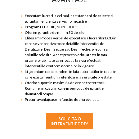
Executam lucrari la cel mai inalt standard de calitate si
garantam eficienta serviciilor noastre
Program FLEXIBIL, NON-STOP
Oferim garantie de minim 30 de zile
Eliberam Proces Verbal de executare a lucrarilor DDD in
care se vor preciza toate detaliile interventiei de
Deratizare, Dezinsectie sau Dezinfectie, precum si
solutiile folosite. Acest proces verbal atesta in fata
organelor abilitate ca in locatia ta s-au efectuat
interventiile conform normelor in vigoare.
Iti garantam ca raspundem in fata autoritatilor in cazul in
care exista mentiuni referitoare la serviciile prestate.
Oferim suport in maxim 24 de ore pe tot teritoriul
Romaniei in cazul in care in perioada de garantie
daunatorii reapar
Preturi avantajoase in functie de aria evaluata
SOLICITA O
INTERVENTIE DDD!