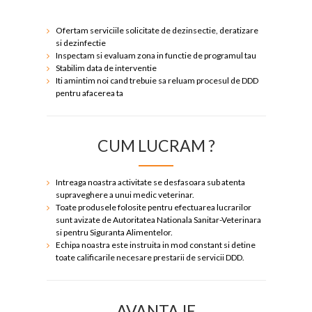
Ofertam serviciile solicitate de dezinsectie, deratizare
si dezinfectie
Inspectam si evaluam zona in functie de programul tau
Stabilim data de interventie
Iti amintim noi cand trebuie sa reluam procesul de DDD
pentru afacerea ta
CUM LUCRAM ?
Intreaga noastra activitate se desfasoara sub atenta
supraveghere a unui medic veterinar.
Toate produsele folosite pentru efectuarea lucrarilor
sunt avizate de Autoritatea Nationala Sanitar-Veterinara
si pentru Siguranta Alimentelor.
Echipa noastra este instruita in mod constant si detine
toate calificarile necesare prestarii de servicii DDD.
AVANTAJE