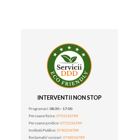
INTERVENTII NON STOP
Programari:
08:30 – 17:00
Persoane fizice:
0753236789
Persoane juridice:
0753236789
Institutii Publice:
0740236789
Reclamatii/ sesizari:
0740236789